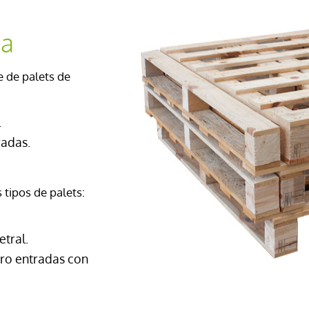
ra
e de
palets de
.
radas.
tipos de palets:
etral.
tro entradas con