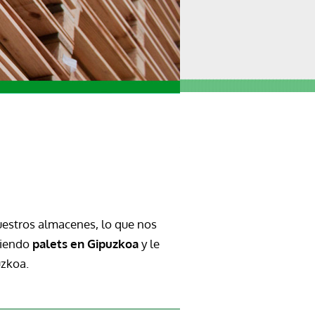
estros almacenes, lo que nos
diendo
palets en Gipuzkoa
y le
uzkoa.