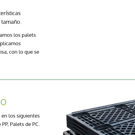
erísticas
n tamaño.
tamos los palets
aplicamos
cisa, con lo que se
co
 en los siguientes
e PP, Palets de PC.