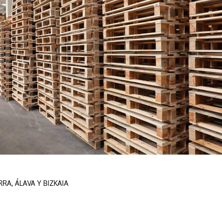
RRA
,
ÁLAVA Y
BIZKAIA